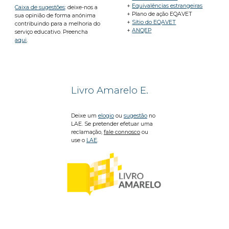
+
Equivalências estrangeiras
Caixa de sugestões
: deixe-nos a
+ Plano de ação EQAVET
sua opinião de forma anónima
+
Sítio do EQAVET
contribuindo para a melhoria do
+
ANQEP
serviço educativo. Preencha
aqui
.
Livro Amarelo E.
Deixe um
elogio
ou
sugestão
no
LAE. Se pretender efetuar uma
reclamação,
fale connosco
ou
use o
LAE
.