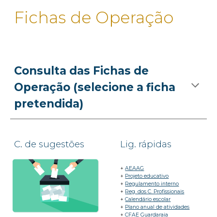
Fichas de Operação
Consulta das Fichas de
Operação (selecione a ficha
pretendida)
C
. de sugestões
Lig
.
rápidas
+
AEAAG
+
Projeto educativo
+
Regulamento interno
+
Reg. dos C. Profissionais
+
Calendário escolar
+
Plano anual de atividades
+
CFAE Guardaraia