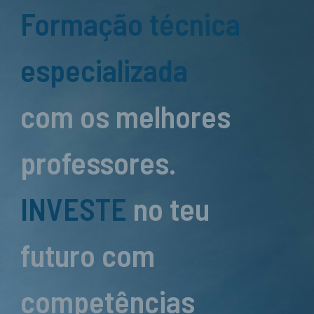
Formação técnica
especializada
com os melhores
professores.
INVESTE
no teu
futuro com
competências