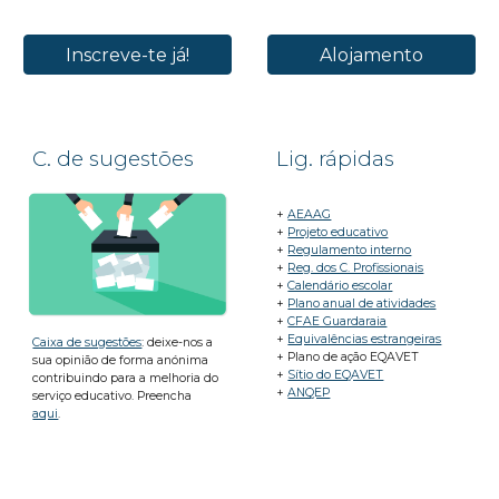
Inscreve-te já!
Alojamento
C
. de sugestões
Lig
.
rápidas
+
AEAAG
+
Projeto educativo
+
Regulamento interno
+
Reg. dos C. Profissionais
+
Calendário escolar
+
Plano anual de atividades
+
CFAE Guardaraia
+
Equivalências estrangeiras
Caixa de sugestões
: deixe-nos a
+ Plano de ação EQAVET
sua opinião de forma anónima
+
Sítio do EQAVET
contribuindo para a melhoria do
+
ANQEP
serviço educativo. Preencha
aqui
.